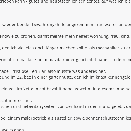
rleben kann - gutes und hauptsächlich schlechtes, auf was ich bi
t, wieder bei der bewährungshilfe angekommen. nun war es an der 
rgendwie zu ordnen. damit meinte mein helfer: wohnung, frau, kind, 
, den ich vielleich doch länger machen sollte. als mechaniker zu a
zumal ich mal kurz beim mazda rainer gearbeitet habe, ich dem me
abe - fristlose - eh klar, also musste was anderes her.
eund im 22. bez in einer gartenhütte, den ich im knast kennengele
h einige strafzettel nicht bezahlt habe. gewohnt in diesem sinne ha
echt interessant.
fuschen und nebentätigkeiten, von der hand in den mund gelebt, da
, bei einem malerbetrieb als zusteller, sowie sonnenschutztechnike
albwegs eben....