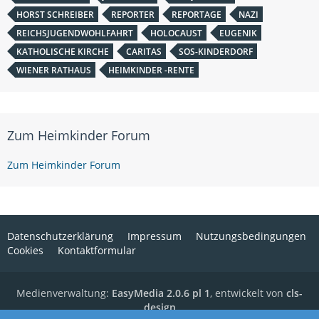
HORST SCHREIBER
REPORTER
REPORTAGE
NAZI
REICHSJUGENDWOHLFAHRT
HOLOCAUST
EUGENIK
KATHOLISCHE KIRCHE
CARITAS
SOS-KINDERDORF
WIENER RATHAUS
HEIMKINDER -RENTE
Zum Heimkinder Forum
Zum Heimkinder Forum
Datenschutzerklärung
Impressum
Nutzungsbedingungen
Cookies
Kontaktformular
Medienverwaltung:
EasyMedia 2.0.6 pl 1
, entwickelt von
cls-
design