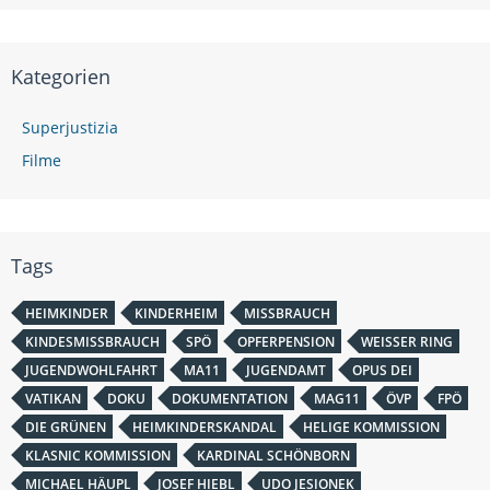
Kategorien
Superjustizia
Filme
Tags
HEIMKINDER
KINDERHEIM
MISSBRAUCH
KINDESMISSBRAUCH
SPÖ
OPFERPENSION
WEISSER RING
JUGENDWOHLFAHRT
MA11
JUGENDAMT
OPUS DEI
VATIKAN
DOKU
DOKUMENTATION
MAG11
ÖVP
FPÖ
DIE GRÜNEN
HEIMKINDERSKANDAL
HELIGE KOMMISSION
KLASNIC KOMMISSION
KARDINAL SCHÖNBORN
MICHAEL HÄUPL
JOSEF HIEBL
UDO JESIONEK