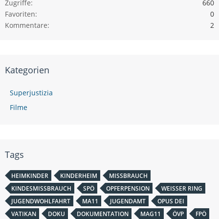
Zugriffe
660
Favoriten
0
Kommentare
2
Kategorien
Superjustizia
Filme
Tags
HEIMKINDER
KINDERHEIM
MISSBRAUCH
KINDESMISSBRAUCH
SPÖ
OPFERPENSION
WEISSER RING
JUGENDWOHLFAHRT
MA11
JUGENDAMT
OPUS DEI
VATIKAN
DOKU
DOKUMENTATION
MAG11
ÖVP
FPÖ