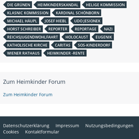
DIE GRÜNEN
HEIMKINDERSKANDAL
HELIGE KOMMISSION
KLASNIC KOMMISSION
KARDINAL SCHÖNBORN
MICHAEL HÄUPL
JOSEF HIEBL
UDO JESIONEK
HORST SCHREIBER
REPORTER
REPORTAGE
NAZI
REICHSJUGENDWOHLFAHRT
HOLOCAUST
EUGENIK
KATHOLISCHE KIRCHE
CARITAS
SOS-KINDERDORF
WIENER RATHAUS
HEIMKINDER -RENTE
Zum Heimkinder Forum
Zum Heimkinder Forum
Datenschutzerklärung
Impressum
Nutzungsbedingungen
Cookies
Kontaktformular