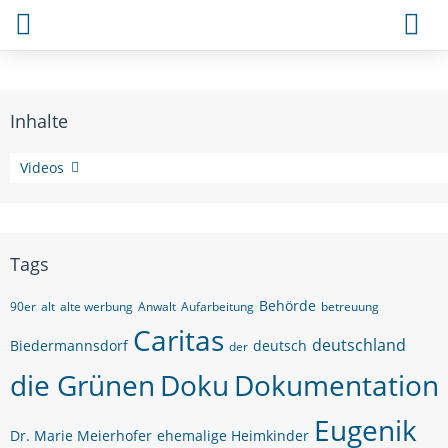
Inhalte
Themen
Videos
Tags
Behörde
90er
alt
alte werbung
Anwalt
Aufarbeitung
betreuung
Caritas
deutschland
Biedermannsdorf
deutsch
der
die Grünen
Doku
Dokumentation
Eugenik
Dr. Marie Meierhofer
ehemalige Heimkinder