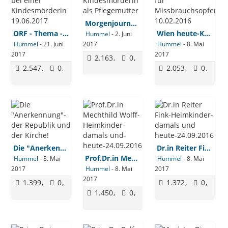
Morgenjournal Ö1 - 02.06.2017 - Kindesmörderin als Pflegemutter
ORF - Thema - Als Pflegekind bei einer Kindesmörderin 19.06.2017
Wien heute-Kein Geld mehr für Missbrauchsopfer-10.02.2016
Hummel
-
2. Juni
Hummel
-
21. Juni
2017
Hummel
-
8. Mai
2017
2017
2.163
0
2.547
0
2.053
0
Die "Anerkennung"- der Republik und der Kirche!
Dr.in Reiter Fink-Heimkinder-damals und heute-24.09.2016
Prof.Dr.in Mechthild Wolff-Heimkinder-damals und-heute-24.09.2016
Hummel
-
8. Mai
Hummel
-
8. Mai
2017
Hummel
-
8. Mai
2017
2017
1.399
0
1.372
0
1.450
0