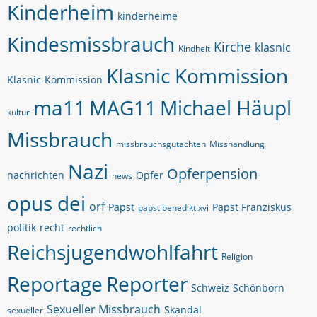
Kinderheim
kinderheime
Kindesmissbrauch
Kirche
klasnic
Kindheit
Klasnic Kommission
Klasnic-Kommission
ma11
MAG11
Michael Häupl
kultur
Missbrauch
missbrauchsgutachten
Misshandlung
Nazi
Opferpension
nachrichten
Opfer
news
opus dei
orf
Papst
Papst Franziskus
papst benedikt xvi
politik
recht
rechtlich
Reichsjugendwohlfahrt
Religion
Reportage
Reporter
Schweiz
Schönborn
Sexueller Missbrauch
Skandal
sexueller