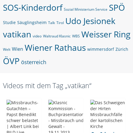
SOS-Kinderdorf
SPÖ
Sozial Ministerium Service
Udo Jesionek
Studie
Säuglingsheim
Talk
Tirol
vatikan
Weisser Ring
video
Waltraud Klasnic
WBS
Wiener Rathaus
Wien
wimmersdorf
Zürich
Welt
ÖVP
österreich
Videos mit dem Tag „vatikan“