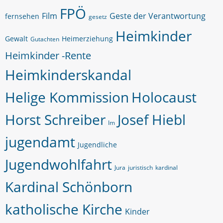
FPÖ
Film
Geste der Verantwortung
fernsehen
gesetz
Heimkinder
Gewalt
Heimerziehung
Gutachten
Heimkinder -Rente
Heimkinderskandal
Helige Kommission
Holocaust
Horst Schreiber
Josef Hiebl
Im
jugendamt
Jugendliche
Jugendwohlfahrt
Jura
juristisch
kardinal
Kardinal Schönborn
katholische Kirche
Kinder