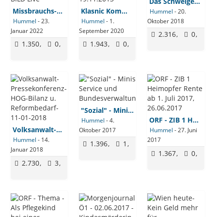
Das Schweigen der Hirten Missbrauchfälle der kartolischen Kirche
Missbrauchs-Gutachten – Papst Benedikt schwer belastet | Albert Link bei BILD Live
Klasnic Kommission - Buchpräsentation - Missbrauch und Gewalt - 19.11.2013
Hummel
-
20.
Hummel
-
23.
Hummel
-
1.
Oktober 2018
Januar 2022
September 2020
2.316
0
1.350
0
1.943
0
"Sozial" - Ministerium - Service und Bundesverwaltungsgericht
ORF - ZIB 1 Heimopfer Rente ab 1. Juli 2017, 26.06.2017
Hummel
-
4.
Volksanwalt-Pressekonferenz-HOG-Bilanz u. Reformbedarf-11-01-2018
Oktober 2017
Hummel
-
27. Juni
Hummel
-
14.
2017
1.396
1
Januar 2018
1.367
0
2.730
3