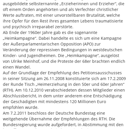
ausgebildete selbsternannte „Erzieherinnen und Erzieher“, die
oft einem Orden angehörten und als Verfechter christlicher
Werte auftraten, mit einer unvorstellbaren Brutalität, welche
ihre Opfer für den Rest ihres gesamten Lebens traumatisierte
und psychisch irreparabel zerstörte.
Ab Ende der 1960er Jahre gab es die sogenannte
„Heimkampagne“. Dabei handelte es sich um eine Kampagne
der Außerparlamentarischen Opposition (APO) zur
Veränderung der repressiven Bedingungen in westdeutschen
Kinder- und Jugendheimen. Die „Heimkampagne“, ausgelöst
von Ulrike Meinhof, und die Proteste der 68er brachten endlich
einen Wandel.
Auf der Grundlage der Empfehlung des Petitionsausschusses
in seiner Sitzung am 26.11.2008 konstituierte sich am 17.2.2009
der Runde Tisch „Heimerziehung in den 50er und 60er Jahren“
(RTH). Am 10.12.2010 verabschiedeten dessen Mitglieder einen
Abschlussbericht, in dem unter anderem eine Entschädigung
der Geschädigten mit mindestens 120 Millionen Euro
empfohlen wurde.
Am 7.2.2011 beschloss der Deutsche Bundestag eine
weitgehende Übernahme der Empfehlungen des RTH. Die
Bundesregierung wurde aufgefordert, in Abstimmung mit den