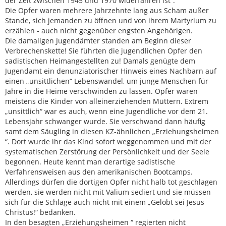
der Zeit zwischen 1945 und 1970 widerfahren ist“.
Die Opfer waren mehrere Jahrzehnte lang aus Scham außer
Stande, sich jemanden zu öffnen und von ihrem Martyrium zu
erzählen - auch nicht gegenüber engsten Angehörigen.
Die damaligen Jugendämter standen am Beginn dieser
Verbrechenskette! Sie führten die jugendlichen Opfer den
sadistischen Heimangestellten zu! Damals genügte dem
Jugendamt ein denunziatorischer Hinweis eines Nachbarn auf
einen „unsittlichen“ Lebenswandel, um junge Menschen für
Jahre in die Heime verschwinden zu lassen. Opfer waren
meistens die Kinder von alleinerziehenden Müttern. Extrem
„unsittlich“ war es auch, wenn eine Jugendliche vor dem 21.
Lebensjahr schwanger wurde. Sie verschwand dann häufig
samt dem Säugling in diesen KZ-ähnlichen „Erziehungsheimen
“. Dort wurde ihr das Kind sofort weggenommen und mit der
systematischen Zerstörung der Persönlichkeit und der Seele
begonnen. Heute kennt man derartige sadistische
Verfahrensweisen aus den amerikanischen Bootcamps.
Allerdings dürfen die dortigen Opfer nicht halb tot geschlagen
werden, sie werden nicht mit Valium sediert und sie müssen
sich für die Schläge auch nicht mit einem „Gelobt sei Jesus
Christus!“ bedanken.
In den besagten „Erziehungsheimen “ regierten nicht