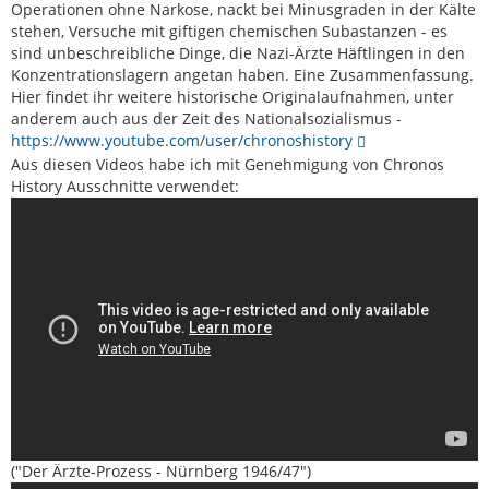
Operationen ohne Narkose, nackt bei Minusgraden in der Kälte
stehen, Versuche mit giftigen chemischen Subastanzen - es
sind unbeschreibliche Dinge, die Nazi-Ärzte Häftlingen in den
Konzentrationslagern angetan haben. Eine Zusammenfassung.
Hier findet ihr weitere historische Originalaufnahmen, unter
anderem auch aus der Zeit des Nationalsozialismus -
https://www.youtube.com/user/chronoshistory
Aus diesen Videos habe ich mit Genehmigung von Chronos
History Ausschnitte verwendet:
("Der Ärzte-Prozess - Nürnberg 1946/47")