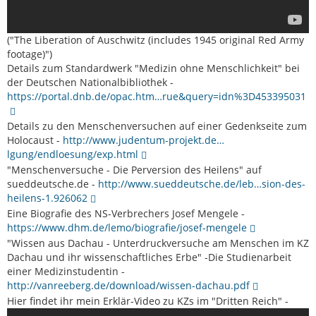
("The Liberation of Auschwitz (includes 1945 original Red Army
footage)")
Details zum Standardwerk "Medizin ohne Menschlichkeit" bei
der Deutschen Nationalbibliothek -
https://portal.dnb.de/opac.htm…rue&query=idn%3D453395031
Details zu den Menschenversuchen auf einer Gedenkseite zum
Holocaust -
http://www.judentum-projekt.de…
lgung/endloesung/exp.html
"Menschenversuche - Die Perversion des Heilens" auf
sueddeutsche.de -
http://www.sueddeutsche.de/leb…sion-des-
heilens-1.926062
Eine Biografie des NS-Verbrechers Josef Mengele -
https://www.dhm.de/lemo/biografie/josef-mengele
"Wissen aus Dachau - Unterdruckversuche am Menschen im KZ
Dachau und ihr wissenschaftliches Erbe" -Die Studienarbeit
einer Medizinstudentin -
http://vanreeberg.de/download/wissen-dachau.pdf
Hier findet ihr mein Erklär-Video zu KZs im "Dritten Reich" -