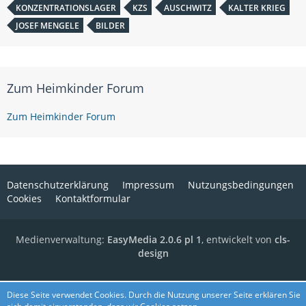
KONZENTRATIONSLAGER
KZS
AUSCHWITZ
KALTER KRIEG
JOSEF MENGELE
BILDER
Zum Heimkinder Forum
Zum Heimkinder Forum
Datenschutzerklärung
Impressum
Nutzungsbedingungen
Cookies
Kontaktformular
Medienverwaltung:
EasyMedia 2.0.6 pl 1
, entwickelt von
cls-
design
Diese Seite verwendet Cookies. Durch die Nutzung unserer Seite erklären Sie