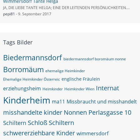
Wimmersdorf Tante Helga
JA, DIE LIEBE TANTE HELGA; EINE DER LEITENDEN PERSÖNLICHKEITEN....
pepi81
-
9. September 2017
Tags Bilder
Biedermannsdorf
biedermannsdorf boromäum nonne
Borromäum
ehemalige Heimkinder
englische Fräulein
Ehemalige Heimkinder Österreic
Internat
erziehungsheim
Heimkinder
Heimkinder Wien
Kinderheim
ma11
Missbraucht und misshandelt
misshandelte kinder
Nonnen
Perlasgasse 10
Schloß Schiltern
Schiltern
schwererziehbare Kinder
wimmersdorf