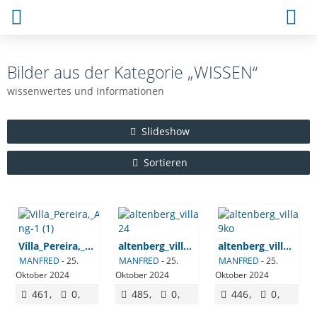
Bilder aus der Kategorie „WISSEN“
wissenwertes und Informationen
Slideshow
Sortieren
Villa_Pereira,_Allgemeine_Bauzeitung-1 (1)
altenberg_villa_pereira_3424
altenberg_villa_pereira_3439ko
MANFRED
-
25.
MANFRED
-
25.
MANFRED
-
25.
Oktober 2024
Oktober 2024
Oktober 2024
461
0
485
0
446
0