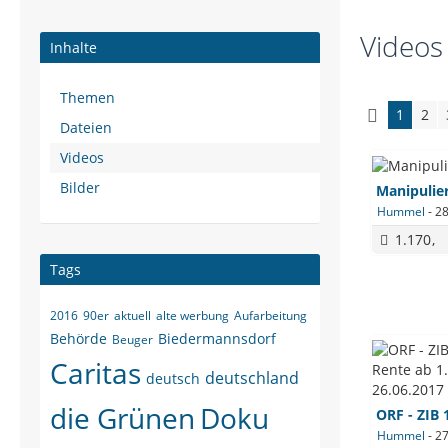
Videos
Inhalte
Themen
1
2
Dateien
Videos
Bilder
Manipulier
Hummel
-
28
1.170
Tags
2016
90er
aktuell
alte werbung
Aufarbeitung
Behörde
Biedermannsdorf
Beuger
Caritas
deutschland
deutsch
die Grünen
Doku
Hummel
-
27