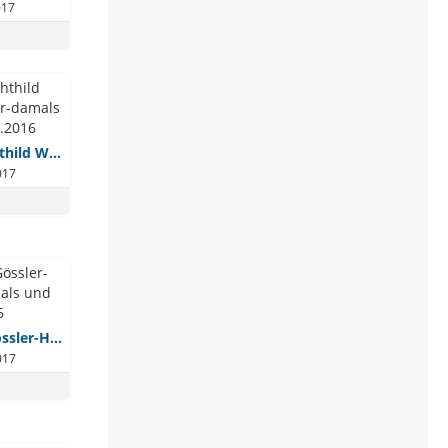
017
Prof.Dr.in Mechthild Wolff-Heimkinder-damals und-heute-24.09.2016
017
Prim.Dr. Ralf Gössler-Heimkinder-damals und heute-24.09.2016
017