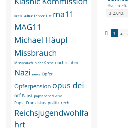
Klasnic Kommission
Hummel
-
8.
ma11
2.043
kritik
kultur
Lehrer
List
MAG11
1
2
Michael Häupl
Missbrauch
nachrichten
Missbrauch in der Kirche
Nazi
Opfer
news
opus dei
Opferpension
orf
Papst
papst benedikt xvi
Papst Franziskus
politik
recht
Reichsjugendwohlfa
hrt