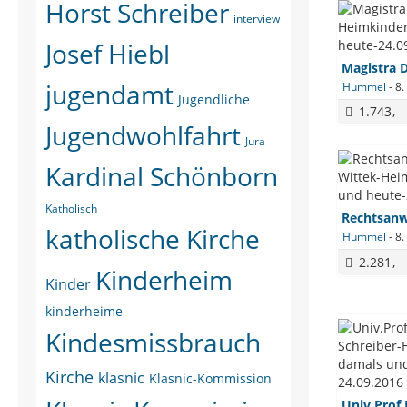
Horst Schreiber
interview
Josef Hiebl
jugendamt
Hummel
-
8.
Jugendliche
1.743
Jugendwohlfahrt
Jura
Kardinal Schönborn
Katholisch
katholische Kirche
Hummel
-
8.
2.281
Kinderheim
Kinder
kinderheime
Kindesmissbrauch
Kirche
klasnic
Klasnic-Kommission