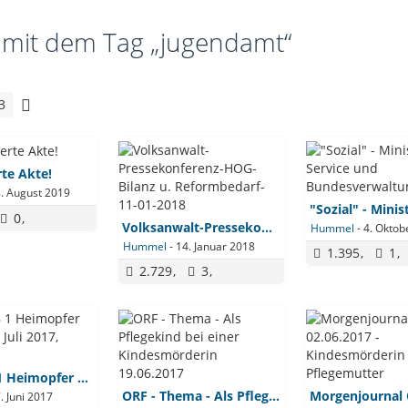
 mit dem Tag „jugendamt“
3
te Akte!
. August 2019
0
Volksanwalt-Pressekonferenz-HOG-Bilanz u. Reformbedarf-11-01-2018
Hummel
-
4. Oktob
Hummel
-
14. Januar 2018
1.395
1
2.729
3
ORF - ZIB 1 Heimopfer Rente ab 1. Juli 2017, 26.06.2017
ORF - Thema - Als Pflegekind bei einer Kindesmörderin 19.06.2017
. Juni 2017