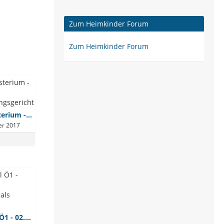
Zum Heimkinder Forum
Zum Heimkinder Forum
"Sozial" - Ministerium - Service und Bundesverwaltungsgericht
er 2017
Morgenjournal Ö1 - 02.06.2017 - Kindesmörderin als Pflegemutter