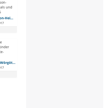
Irmtraut Karlsson-Heimkinder-damals und heute-24.09.2016
017
DDr.in Gabriele Wörgötter-Heimkinder damals und heute-24.09.2016
017