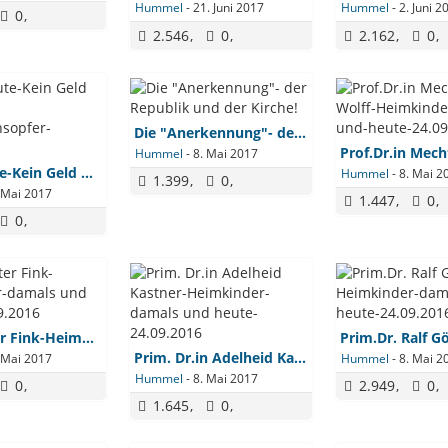
Hummel
-
21. Juni 2017
Hummel
-
2. Juni 2
0
2.546
0
2.162
0
Die "Anerkennung"- der Republik und der Kirche!
Hummel
-
8. Mai 2017
Wien heute-Kein Geld mehr für Missbrauchsopfer-10.02.2016
Hummel
-
8. Mai 2
1.399
0
 Mai 2017
1.447
0
0
Dr.in Reiter Fink-Heimkinder-damals und heute-24.09.2016
Prim. Dr.in Adelheid Kastner-Heimkinder-damals und heute-24.09.2016
 Mai 2017
Hummel
-
8. Mai 2
Hummel
-
8. Mai 2017
0
2.949
0
1.645
0