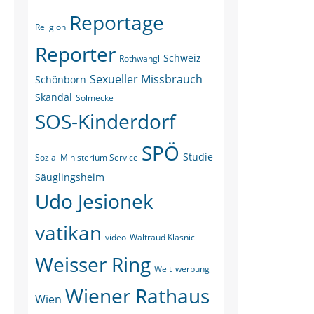
Reportage
Religion
Reporter
Schweiz
Rothwangl
Sexueller Missbrauch
Schönborn
Skandal
Solmecke
SOS-Kinderdorf
SPÖ
Studie
Sozial Ministerium Service
Säuglingsheim
Udo Jesionek
vatikan
video
Waltraud Klasnic
Weisser Ring
Welt
werbung
Wiener Rathaus
Wien