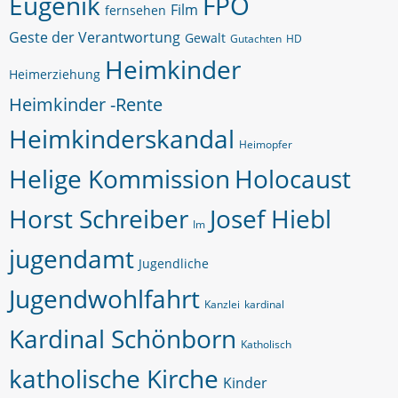
Eugenik
FPÖ
Film
fernsehen
Geste der Verantwortung
Gewalt
Gutachten
HD
Heimkinder
Heimerziehung
Heimkinder -Rente
Heimkinderskandal
Heimopfer
Helige Kommission
Holocaust
Horst Schreiber
Josef Hiebl
Im
jugendamt
Jugendliche
Jugendwohlfahrt
Kanzlei
kardinal
Kardinal Schönborn
Katholisch
katholische Kirche
Kinder