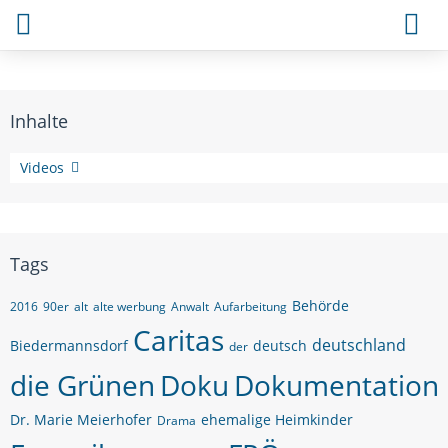
Inhalte
Themen
Videos
Tags
Behörde
2016
90er
alt
alte werbung
Anwalt
Aufarbeitung
Caritas
deutschland
Biedermannsdorf
deutsch
der
die Grünen
Doku
Dokumentation
Dr. Marie Meierhofer
ehemalige Heimkinder
Drama