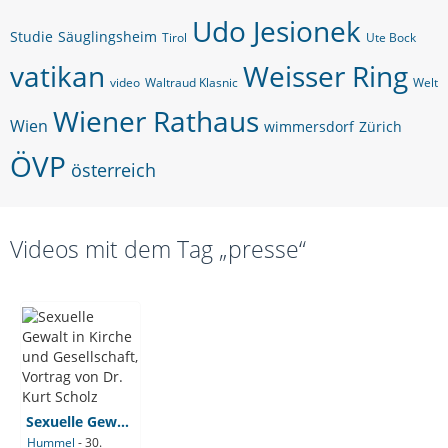
Udo Jesionek
Studie
Säuglingsheim
Tirol
Ute Bock
vatikan
Weisser Ring
video
Waltraud Klasnic
Welt
Wiener Rathaus
Wien
wimmersdorf
Zürich
ÖVP
österreich
Videos mit dem Tag „presse“
Sexuelle Gewalt in Kirche und Gesellschaft, Vortrag von Dr. Kurt Scholz
Hummel
-
30.