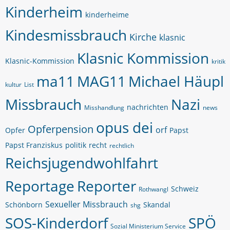
Kinderheim
kinderheime
Kindesmissbrauch
Kirche
klasnic
Klasnic Kommission
Klasnic-Kommission
kritik
ma11
MAG11
Michael Häupl
kultur
List
Missbrauch
Nazi
nachrichten
Misshandlung
news
opus dei
Opferpension
orf
Opfer
Papst
Papst Franziskus
politik
recht
rechtlich
Reichsjugendwohlfahrt
Reportage
Reporter
Schweiz
Rothwangl
Sexueller Missbrauch
Schönborn
Skandal
shg
SOS-Kinderdorf
SPÖ
Sozial Ministerium Service