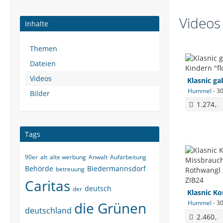
Videos
Inhalte
Themen
Dateien
Videos
Hummel
-
30
Bilder
1.274
Tags
90er
alt
alte werbung
Anwalt
Aufarbeitung
Behörde
Biedermannsdorf
betreuung
Caritas
deutsch
der
die Grünen
Hummel
-
30
deutschland
2.460