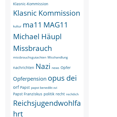
Klasnic-Kommission
Klasnic Kommission
ma11
MAG11
kultur
Michael Häupl
Missbrauch
missbrauchsgutachten
Misshandlung
Nazi
nachrichten
Opfer
news
opus dei
Opferpension
orf
Papst
papst benedikt xvi
Papst Franziskus
politik
recht
rechtlich
Reichsjugendwohlfa
hrt