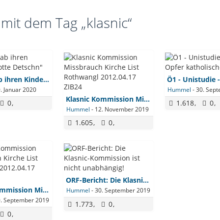
 mit dem Tag „klasnic“
Klasnic gab ihren Kindern "flotte Detschn"
. Januar 2020
Hummel
-
30. Sep
Klasnic Kommission Missbrauch Kirche List Rothwangl 2012.04.17 ZIB24
0
1.618
0
Hummel
-
12. November 2019
1.605
0
ORF-Bericht: Die Klasnic-Kommission ist nicht unabhängig!
Klasnic Kommission Missbrauch Kirche List Rothwangl 2012.04.17 ZIB24
Hummel
-
30. September 2019
. September 2019
1.773
0
0