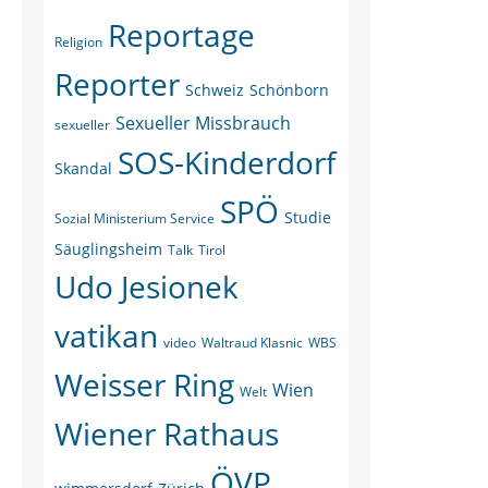
Reportage
Religion
Reporter
Schweiz
Schönborn
Sexueller Missbrauch
sexueller
SOS-Kinderdorf
Skandal
SPÖ
Studie
Sozial Ministerium Service
Säuglingsheim
Talk
Tirol
Udo Jesionek
vatikan
video
Waltraud Klasnic
WBS
Weisser Ring
Wien
Welt
Wiener Rathaus
ÖVP