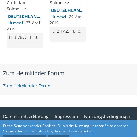
DEUTSCHLAND - - 15 Dinge die deine Eltern dürfen / nicht dürfen | Rechtsanwalt Christian Solmecke
DEUTSCHLAND - - 20 Dinge, die Lehrer nicht dürfen (aber trotzdem machen)! | Rechtsanwalt Christian Solmecke
Hummel
-
20. April
Hummel
-
23. April
2019
2019
2.142
0
3.767
0
Zum Heimkinder Forum
Zum Heimkinder Forum
Datenschutzerklärung
Impressum
Nutzungsbedingungen
Cookies
Kontaktformular
Diese Seite verwendet Cookies. Durch die Nutzung unserer Seite erklären
Sie sich damit einverstanden, dass wir Cookies setzen.