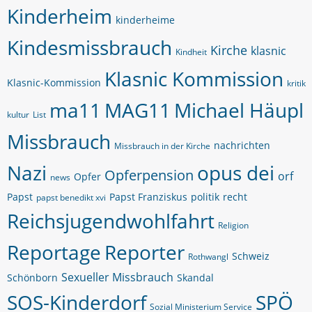
Kinderheim
kinderheime
Kindesmissbrauch
Kirche
klasnic
Kindheit
Klasnic Kommission
Klasnic-Kommission
kritik
ma11
MAG11
Michael Häupl
kultur
List
Missbrauch
nachrichten
Missbrauch in der Kirche
Nazi
opus dei
Opferpension
orf
Opfer
news
Papst
Papst Franziskus
politik
recht
papst benedikt xvi
Reichsjugendwohlfahrt
Religion
Reportage
Reporter
Schweiz
Rothwangl
Sexueller Missbrauch
Schönborn
Skandal
SOS-Kinderdorf
SPÖ
Sozial Ministerium Service