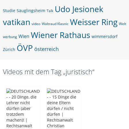
Udo Jesionek
Studie
Säuglingsheim
Talk
vatikan
Weisser Ring
video
Waltraud Klasnic
Welt
Wiener Rathaus
Wien
wimmersdorf
werbung
ÖVP
österreich
Zürich
Videos mit dem Tag „juristisch“