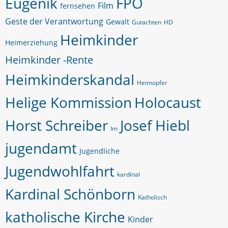
Eugenik
FPÖ
Film
fernsehen
Geste der Verantwortung
Gewalt
Gutachten
HD
Heimkinder
Heimerziehung
Heimkinder -Rente
Heimkinderskandal
Heimopfer
Helige Kommission
Holocaust
Horst Schreiber
Josef Hiebl
Im
jugendamt
Jugendliche
Jugendwohlfahrt
kardinal
Kardinal Schönborn
Katholisch
katholische Kirche
Kinder