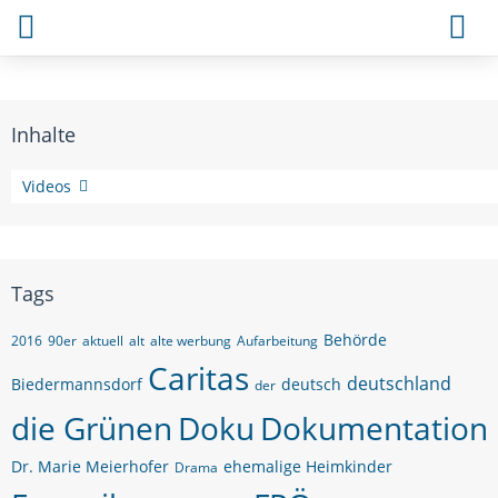
Inhalte
Themen
Videos
Tags
Behörde
2016
90er
aktuell
alt
alte werbung
Aufarbeitung
Caritas
deutschland
Biedermannsdorf
deutsch
der
die Grünen
Doku
Dokumentation
Dr. Marie Meierhofer
ehemalige Heimkinder
Drama