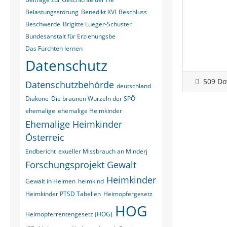
Belastungsstörung
Benedikt XVI
Beschluss
Beschwerde
Brigitte Lueger-Schuster
Bundesanstalt für Erziehungsbe
Das Fürchten lernen
Datenschutz
509 Do
Datenschutzbehörde
deutschland
Diakone
Die braunen Wurzeln der SPÖ
ehemalige
ehemalige Heimkinder
Ehemalige Heimkinder
Österreic
Endbericht
exueller Missbrauch an Minderj
Forschungsprojekt
Gewalt
Heimkinder
Gewalt in Heimen
heimkind
Heimkinder PTSD Tabellen
Heimopfergesetz
HOG
Heimopferrentengesetz (HOG)