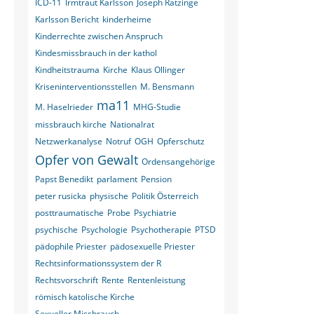
ICD-11
Irmtraut Karlsson
Joseph Ratzinge
Karlsson Bericht
kinderheime
Kinderrechte zwischen Anspruch
Kindesmissbrauch in der kathol
Kindheitstrauma
Kirche
Klaus Ollinger
Kriseninterventionsstellen
M. Bensmann
ma11
M. Haselrieder
MHG-Studie
missbrauch kirche
Nationalrat
Netzwerkanalyse
Notruf
OGH
Opferschutz
Opfer von Gewalt
Ordensangehörige
Papst Benedikt
parlament
Pension
peter rusicka
physische
Politik Österreich
posttraumatische
Probe
Psychiatrie
psychische
Psychologie
Psychotherapie
PTSD
pädophile Priester
pädosexuelle Priester
Rechtsinformationssystem der R
Rechtsvorschrift
Rente
Rentenleistung
römisch katolische Kirche
Sexueller Missbrauch