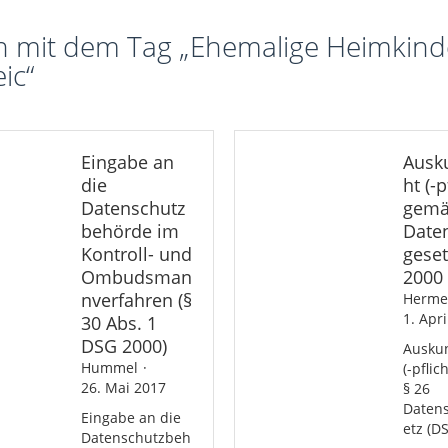
n mit dem Tag „Ehemalige Heimkind
ic“
Eingabe an
Ausk
die
ht (-p
Datenschutz
gemä
behörde im
Date
Kontroll- und
geset
Ombudsman
2000
nverfahren (§
Herme
1. Apr
30 Abs. 1
DSG 2000)
Auskun
Hummel
(-pfli
26. Mai 2017
§ 26
Daten
Eingabe an die
etz (D
Datenschutzbeh