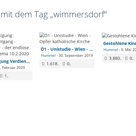
 mit dem Tag „wimmersdorf“
Gestohlene Kin
Ö1 - Unistudie - Wien - Opfer katholische Kirche
Hummel
-
9. Mai 2
Hummel
-
30. September 2019
3.880
0
Entschädigung Verdienstentgang​ - Heimkinder - der endlose Kampf - Thema 10.2.2020​
1.618
0
. Februar 2020
1