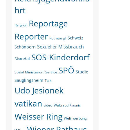
hrt
Reportage
Religion
Reporter
Schweiz
Rothwangl
Sexueller Missbrauch
Schönborn
SOS-Kinderdorf
Skandal
SPÖ
Studie
Sozial Ministerium Service
Säuglingsheim
Talk
Udo Jesionek
vatikan
video
Waltraud Klasnic
Weisser Ring
Welt
werbung
Wiener Rathaus