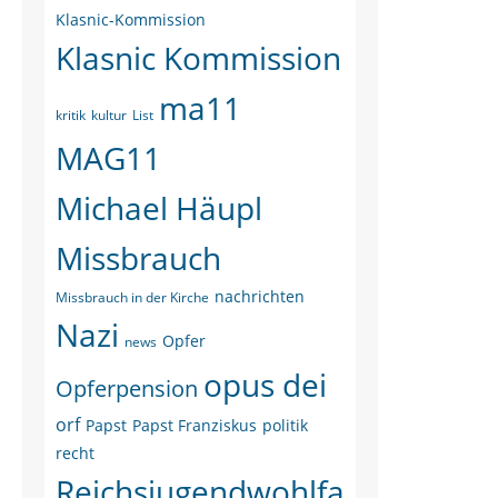
Klasnic-Kommission
Klasnic Kommission
ma11
kritik
kultur
List
MAG11
Michael Häupl
Missbrauch
nachrichten
Missbrauch in der Kirche
Nazi
Opfer
news
opus dei
Opferpension
orf
Papst
Papst Franziskus
politik
recht
Reichsjugendwohlfa