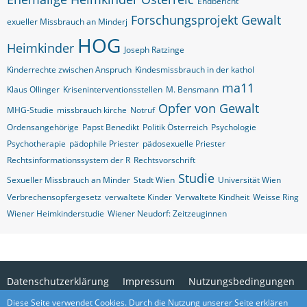
Endbericht
Forschungsprojekt
Gewalt
exueller Missbrauch an Minderj
HOG
Heimkinder
Joseph Ratzinge
Kinderrechte zwischen Anspruch
Kindesmissbrauch in der kathol
ma11
Klaus Ollinger
Kriseninterventionsstellen
M. Bensmann
Opfer von Gewalt
MHG-Studie
missbrauch kirche
Notruf
Ordensangehörige
Papst Benedikt
Politik Österreich
Psychologie
Psychotherapie
pädophile Priester
pädosexuelle Priester
Rechtsinformationssystem der R
Rechtsvorschrift
Studie
Sexueller Missbrauch an Minder
Stadt Wien
Universität Wien
Verbrechensopfergesetz
verwaltete Kinder
Verwaltete Kindheit
Weisse Ring
Wiener Heimkinderstudie
Wiener Neudorf: Zeitzeuginnen
Datenschutzerklärung
Impressum
Nutzungsbedingungen
Cookies
Kontaktformular
Diese Seite verwendet Cookies. Durch die Nutzung unserer Seite erklären