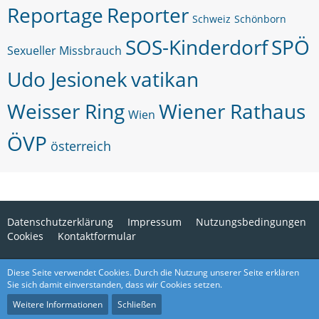
Reportage
Reporter
Schweiz
Schönborn
SOS-Kinderdorf
SPÖ
Sexueller Missbrauch
Udo Jesionek
vatikan
Weisser Ring
Wiener Rathaus
Wien
ÖVP
österreich
Datenschutzerklärung
Impressum
Nutzungsbedingungen
Cookies
Kontaktformular
Diese Seite verwendet Cookies. Durch die Nutzung unserer Seite erklären
Medienverwaltung:
EasyMedia 2.0.6 pl 1
, entwickelt von
cls-
Sie sich damit einverstanden, dass wir Cookies setzen.
design
Weitere Informationen
Schließen