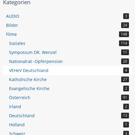
Kategorien
AUDIO
3
Bilder
24
Filme
148
Soziales
114
Symposium DR. Wenzel
11
Nationalrat -Opferpension
20
VEHeV Deutschland
4
Katholische Kirche
27
Evangelische Kirche
2
Österreich
91
Irland
2
Deutschland
13
Holland
1
Schweiz
3