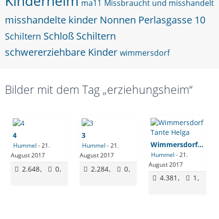
Kinderheim
ma11
Missbraucht und misshandelt
misshandelte kinder
Nonnen
Perlasgasse 10
Schloß Schiltern
Schiltern
schwererziehbare Kinder
wimmersdorf
Bilder mit dem Tag „erziehungsheim“
4
3
Wimmersdorf Tante Helga
Hummel
-
21.
Hummel
-
21.
Hummel
-
21.
August 2017
August 2017
August 2017
2.648
0
2.284
0
4.381
1