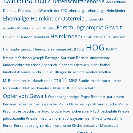
Datenschutz
Datenschutzbehörde
deutschland
Diakone
Die braunen Wurzeln der SPÖ
ehemalige
ehemalige Heimkinder
Ehemalige Heimkinder Österreic
Endbericht
Forschungsprojekt
Gewalt
exueller Missbrauch an Minderj
Heimkinder
Gewalt in Heimen
heimkind
Heimkinder PTSD Tabellen
HOG
Heimopfergesetz
Heimopferrentengesetz (HOG)
ICD-11
Irmtraut Karlsson
Joseph Ratzinge
Karlsson Bericht
kinderheime
Kinderrechte zwischen Anspruch
Kindesmissbrauch in der kathol
Kindheitstrauma
Kirche
Klaus Ollinger
Kriseninterventionsstellen
ma11
M. Bensmann
M. Haselrieder
MHG-Studie
missbrauch kirche
Nationalrat
Netzwerkanalyse
Notruf
OGH
Opferschutz
Opfer von Gewalt
Ordensangehörige
Papst Benedikt
parlament
Pension
peter rusicka
physische
Politik Österreich
posttraumatische
Probe
Psychiatrie
psychische
Psychologie
Psychotherapie
PTSD
pädophile Priester
pädosexuelle Priester
Rechtsinformationssystem der R
Rechtsvorschrift
Rente
Rentenleistung
römisch katolische Kirche
Sexueller Missbrauch