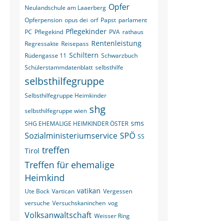
Opfer
Neulandschule am Laaerberg
Opferpension
opus dei
orf
Papst
parlament
Pflegekinder
PC
Pflegekind
PVA
rathaus
Rentenleistung
Regressakte
Reisepass
Schiltern
Rüdengasse 11
Schwarzbuch
Schülerstammdatenblatt
selbsthilfe
selbsthilfegruppe
Selbsthilfegruppe Heimkinder
shg
selbsthilfegruppe wien
sms
SHG EHEMALIGE HEIMKINDER ÖSTER
Sozialministeriumservice
SPÖ
SS
treffen
Tirol
Treffen für ehemalige
Heimkind
vatikan
Ute Bock
Vartican
Vergessen
versuche
Versuchskaninchen
vog
Volksanwaltschaft
Weisser Ring