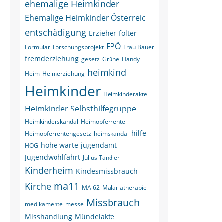
ehemalige Heimkinder
Ehemalige Heimkinder Österreic
entschädigung
Erzieher
folter
FPÖ
Formular
Forschungsprojekt
Frau Bauer
fremderziehung
gesetz
Grüne
Handy
heimkind
Heim
Heimerziehung
Heimkinder
Heimkinderakte
Heimkinder Selbsthilfegruppe
Heimkinderskandal
Heimopferrente
hilfe
Heimopferrentengesetz
heimskandal
hohe warte
jugendamt
HOG
Jugendwohlfahrt
Julius Tandler
Kinderheim
Kindesmissbrauch
ma11
Kirche
MA 62
Malariatherapie
Missbrauch
medikamente
messe
Misshandlung
Mündelakte