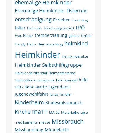
ehemalige Heimkinder
Ehemalige Heimkinder Österreic
entschädigung
Erzieher
Erziehung
FPÖ
folter
Formular
Forschungsprojekt
fremderziehung
Frau Bauer
gesetz
Grüne
heimkind
Handy
Heim
Heimerziehung
Heimkinder
Heimkinderakte
Heimkinder Selbsthilfegruppe
Heimkinderskandal
Heimopferrente
hilfe
Heimopferrentengesetz
heimskandal
hohe warte
jugendamt
HOG
Jugendwohlfahrt
Julius Tandler
Kinderheim
Kindesmissbrauch
ma11
Kirche
MA 62
Malariatherapie
Missbrauch
medikamente
messe
Misshandlung
Mündelakte