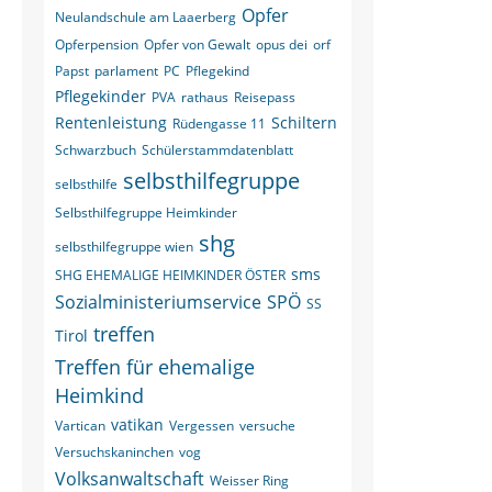
Opfer
Neulandschule am Laaerberg
Opferpension
Opfer von Gewalt
opus dei
orf
Papst
parlament
PC
Pflegekind
Pflegekinder
PVA
rathaus
Reisepass
Rentenleistung
Schiltern
Rüdengasse 11
Schwarzbuch
Schülerstammdatenblatt
selbsthilfegruppe
selbsthilfe
Selbsthilfegruppe Heimkinder
shg
selbsthilfegruppe wien
sms
SHG EHEMALIGE HEIMKINDER ÖSTER
Sozialministeriumservice
SPÖ
SS
treffen
Tirol
Treffen für ehemalige
Heimkind
vatikan
Vartican
Vergessen
versuche
Versuchskaninchen
vog
Volksanwaltschaft
Weisser Ring