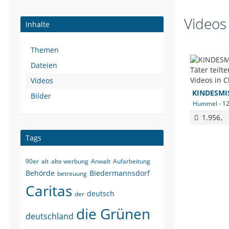
Videos
Inhalte
Themen
Dateien
Videos
Bilder
Hummel
-
12
1.956
Tags
90er
alt
alte werbung
Anwalt
Aufarbeitung
Behörde
Biedermannsdorf
betreuung
Caritas
deutsch
der
die Grünen
deutschland