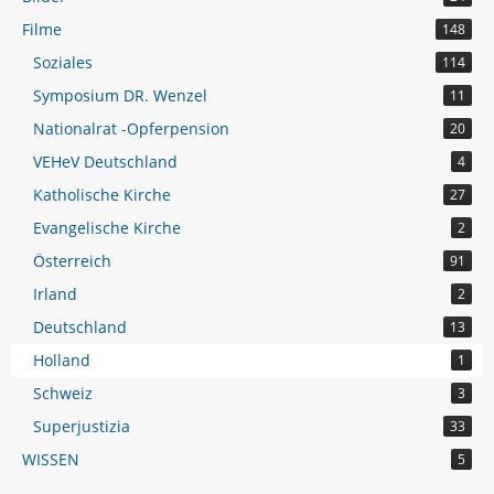
Filme
148
Soziales
114
Symposium DR. Wenzel
11
Nationalrat -Opferpension
20
VEHeV Deutschland
4
Katholische Kirche
27
Evangelische Kirche
2
Österreich
91
Irland
2
Deutschland
13
Holland
1
Schweiz
3
Superjustizia
33
WISSEN
5